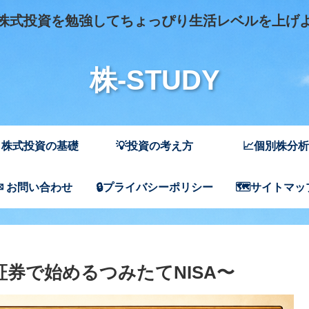
式投資を勉強してちょっぴり生活レベルを上げ
株-STUDY
 株式投資の基礎
💡投資の考え方
📈個別株分析
✉ お問い合わせ
🔒プライバシーポリシー
🗺️サイトマッ
証券で始めるつみたてNISA〜