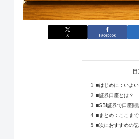
X
Facebook
目
■はじめに：いよ
■証券口座とは？
■SBI証券で口座
■まとめ：ここま
■次におすすめの記