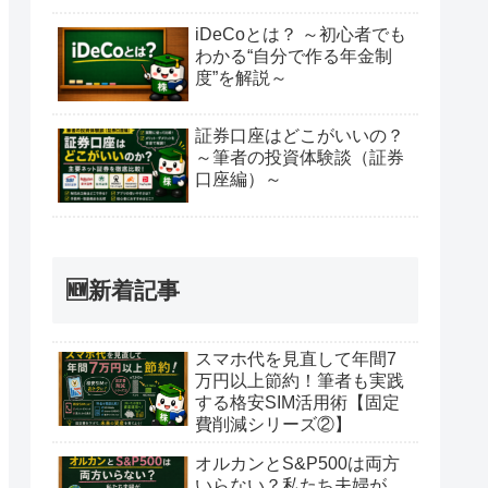
iDeCoとは？ ～初心者でも
わかる“自分で作る年金制
度”を解説～
証券口座はどこがいいの？
～筆者の投資体験談（証券
口座編）～
🆕新着記事
スマホ代を見直して年間7
万円以上節約！筆者も実践
する格安SIM活用術【固定
費削減シリーズ②】
オルカンとS&P500は両方
いらない？私たち夫婦が