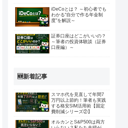
iDeCoとは？ ～初心者でも
わかる“自分で作る年金制
度”を解説～
証券口座はどこがいいの？
～筆者の投資体験談（証券
口座編）～
🆕新着記事
スマホ代を見直して年間7
万円以上節約！筆者も実践
する格安SIM活用術【固定
費削減シリーズ②】
オルカンとS&P500は両方
いらない？私たち夫婦が