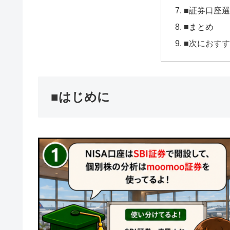
■証券口座
■まとめ
■次におす
■はじめに