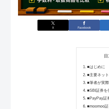
X
Facebook
目
■はじめに
■主要ネッ
■筆者が実
■SBI証券
■PayPay
■moomo